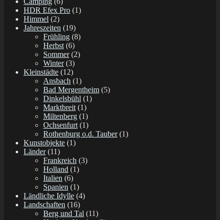
Camping
(6)
HDR Efex Pro
(1)
Himmel
(2)
Jahreszeiten
(19)
Frühling
(8)
Herbst
(6)
Sommer
(2)
Winter
(3)
Kleinstädte
(12)
Ansbach
(1)
Bad Mergentheim
(5)
Dinkelsbühl
(1)
Marktbreit
(1)
Miltenberg
(1)
Ochsenfurt
(1)
Rothenburg o.d. Tauber
(1)
Kunstobjekte
(1)
Länder
(11)
Frankreich
(3)
Holland
(1)
Italien
(6)
Spanien
(1)
Ländliche Idylle
(4)
Landschaften
(16)
Berg und Tal
(11)