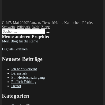
Autor
Veröffentlicht
Kategorien
Schlagwörter
Gabi
7. Mai 2020
Pflanzen
,
Tierwelt
Hahn
,
Kaninchen
,
Pferde
,
am
Schwein
,
Wildpark
,
Wolf
,
Ziege
Suchen
Suchen
nach:
Meine anderen Projekte:
Mein Blog für die Rente
Digitale Grafiken
Neueste Beiträge
Ich hab’s verlernt
Bärenstark
Ein Herbstspaziergang
Endlich Frühling
Herbst
Kategorien