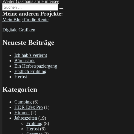
Nächster
Beitrag:
Weiter
Gasthaus am Hintersee
Suchen
Beitrag:
Suchen
nach:
Meine anderen Projekte:
Mein Blog für die Rente
Digitale Grafiken
Neueste Beiträge
Ich hab’s verlernt
Bärenstark
Ein Herbstspaziergang
Endlich Frühling
Herbst
Kategorien
Camping
(6)
HDR Efex Pro
(1)
Himmel
(2)
Jahreszeiten
(19)
Frühling
(8)
Herbst
(6)