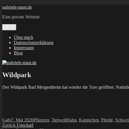
Zum
gabriele-mast.de
Inhalt
Eine private Website
springen
Menü
Über mich
Datenschutzerklärung
Impressum
Blog
Wildpark
Der Wildpark Bad Mergentheim hat wieder die Tore geöffnet. Natürlic
Autor
Veröffentlicht
Kategorien
Schlagwörter
Gabi
7. Mai 2020
Pflanzen
,
Tierwelt
Hahn
,
Kaninchen
,
Pferde
,
Schwei
Beitragsnavigation
am
Vorheriger
Zurück
Unscharf