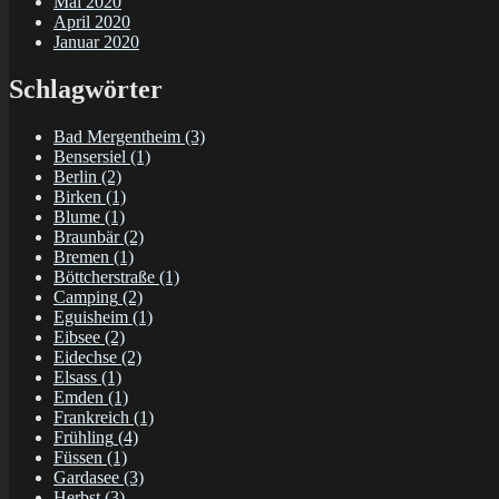
Mai 2020
April 2020
Januar 2020
Schlagwörter
Bad Mergentheim
(3)
Bensersiel
(1)
Berlin
(2)
Birken
(1)
Blume
(1)
Braunbär
(2)
Bremen
(1)
Böttcherstraße
(1)
Camping
(2)
Eguisheim
(1)
Eibsee
(2)
Eidechse
(2)
Elsass
(1)
Emden
(1)
Frankreich
(1)
Frühling
(4)
Füssen
(1)
Gardasee
(3)
Herbst
(3)