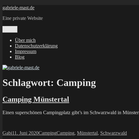
Zum
gabriele-mast.de
Inhalt
Eine private Website
springen
Menü
Über mich
Datenschutzerklärung
Impressum
Blog
Schlagwort:
Camping
Camping Münstertal
Einen superschönen Campingplatz gibt’s im Schwarzwald in Münstert
Autor
Veröffentlicht
Kategorien
Schlagwörter
Gabi
11. Juni 2020
Camping
Camping
,
Münstertal
,
Schwarzwald
am