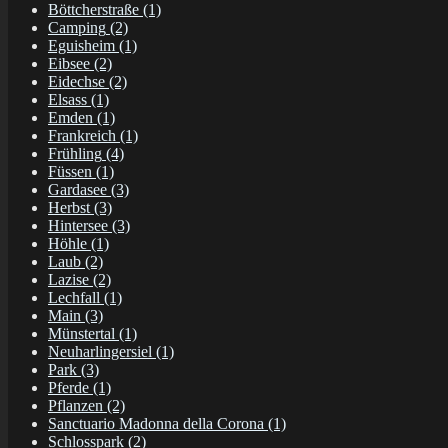
Böttcherstraße
(1)
Camping
(2)
Eguisheim
(1)
Eibsee
(2)
Eidechse
(2)
Elsass
(1)
Emden
(1)
Frankreich
(1)
Frühling
(4)
Füssen
(1)
Gardasee
(3)
Herbst
(3)
Hintersee
(3)
Höhle
(1)
Laub
(2)
Lazise
(2)
Lechfall
(1)
Main
(3)
Münstertal
(1)
Neuharlingersiel
(1)
Park
(3)
Pferde
(1)
Pflanzen
(2)
Sanctuario Madonna della Corona
(1)
Schlosspark
(2)