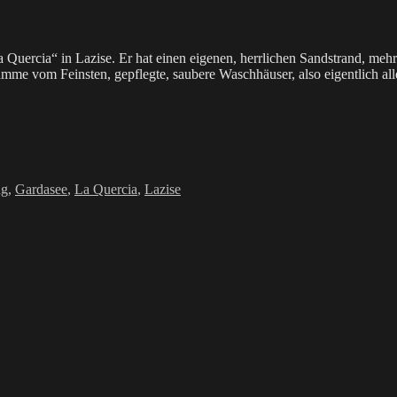
ercia“ in Lazise. Er hat einen eigenen, herrlichen Sandstrand, mehrer
amme vom Feinsten, gepflegte, saubere Waschhäuser, also eigentlich al
örter
ng
,
Gardasee
,
La Quercia
,
Lazise