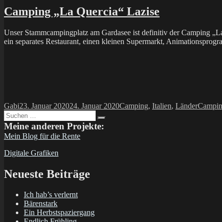
Camping „La Quercia“ Lazise
Unser Stammcampingplatz am Gardasee ist definitiv der Camping „La Qu
ein separates Restaurant, einen kleinen Supermarkt, Animationsprogr
Autor
Veröffentlicht
Kategorien
Schlagw
Gabi
23. Januar 2020
24. Januar 2020
Camping
,
Italien
,
Länder
Campi
Suchen
am
Suchen
nach:
Meine anderen Projekte:
Mein Blog für die Rente
Digitale Grafiken
Neueste Beiträge
Ich hab’s verlernt
Bärenstark
Ein Herbstspaziergang
Endlich Frühling