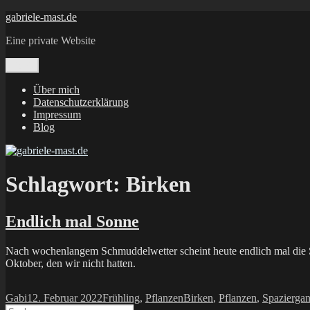
Zum
gabriele-mast.de
Inhalt
Eine private Website
springen
Menü
Über mich
Datenschutzerklärung
Impressum
Blog
Schlagwort:
Birken
Endlich mal Sonne
Nach wochenlangem Schmuddelwetter scheint heute endlich mal die So
Oktober, den wir nicht hatten.
Autor
Veröffentlicht
Kategorien
Schlagwörter
Gabi
12. Februar 2022
Frühling
,
Pflanzen
Birken
,
Pflanzen
,
Spazierga
Suchen
am