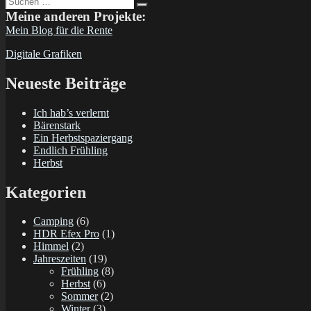
Suchen
nach:
Meine anderen Projekte:
Mein Blog für die Rente
Digitale Grafiken
Neueste Beiträge
Ich hab’s verlernt
Bärenstark
Ein Herbstspaziergang
Endlich Frühling
Herbst
Kategorien
Camping
(6)
HDR Efex Pro
(1)
Himmel
(2)
Jahreszeiten
(19)
Frühling
(8)
Herbst
(6)
Sommer
(2)
Winter
(3)