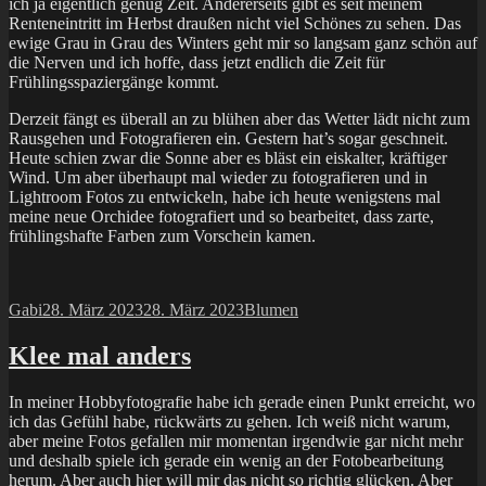
ich ja eigentlich genug Zeit. Andererseits gibt es seit meinem
Renteneintritt im Herbst draußen nicht viel Schönes zu sehen. Das
ewige Grau in Grau des Winters geht mir so langsam ganz schön auf
die Nerven und ich hoffe, dass jetzt endlich die Zeit für
Frühlingsspaziergänge kommt.
Derzeit fängt es überall an zu blühen aber das Wetter lädt nicht zum
Rausgehen und Fotografieren ein. Gestern hat’s sogar geschneit.
Heute schien zwar die Sonne aber es bläst ein eiskalter, kräftiger
Wind. Um aber überhaupt mal wieder zu fotografieren und in
Lightroom Fotos zu entwickeln, habe ich heute wenigstens mal
meine neue Orchidee fotografiert und so bearbeitet, dass zarte,
frühlingshafte Farben zum Vorschein kamen.
Autor
Veröffentlicht
Kategorien
Gabi
28. März 2023
28. März 2023
Blumen
am
Klee mal anders
In meiner Hobbyfotografie habe ich gerade einen Punkt erreicht, wo
ich das Gefühl habe, rückwärts zu gehen. Ich weiß nicht warum,
aber meine Fotos gefallen mir momentan irgendwie gar nicht mehr
und deshalb spiele ich gerade ein wenig an der Fotobearbeitung
herum. Aber auch hier will mir das nicht so richtig glücken. Aber