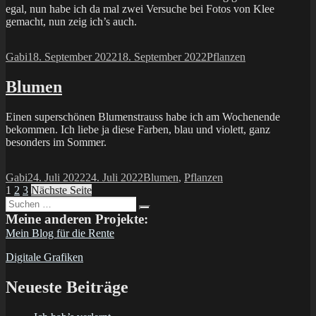
egal, nun habe ich da mal zwei Versuche bei Fotos von Klee
gemacht, nun zeig ich’s auch.
Autor
Veröffentlicht
Kategorien
Gabi
18. September 2022
18. September 2022
Pflanzen
am
Blumen
Einen superschönen Blumenstrauss habe ich am Wochenende
bekommen. Ich liebe ja diese Farben, blau und violett, ganz
besonders im Sommer.
Autor
Veröffentlicht
Kategorien
Gabi
24. Juli 2022
24. Juli 2022
Blumen
,
Pflanzen
Seitennummerierung
Seite
Seite
Seite
am
1
2
3
Nächste Seite
Suchen
der
Suchen
nach:
Meine anderen Projekte:
Beiträge
Mein Blog für die Rente
Digitale Grafiken
Neueste Beiträge