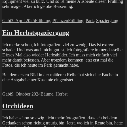
Equipment viel zu kurz. Und so ist meine Ausbeute diesen Frühling
sehr mager. Aber ich gelobe Besserung.
Autor
Veröffentlicht
Kategorien
Schlagwörter
Gabi
3. April 2025
Frühling
,
Pflanzen
Frühling
,
Park
,
Spaziergang
am
Ein Herbstspaziergang
Ich merke schon, ich fotografiere viel zu wenig. Das ist extrem
schade. Und was auch nicht gut ist, ich fotografiere immer dasselbe.
Dieses Mal also wieder Herbstbilder. Ich muss mich einfach viel
mehr damit befassen. Aber trotzdem kommen jetzt erst mal die
Fotos, die ich heute im Park gemacht habe.
Bei dem ersten Bild in der mittleren Reihe hat sich eine Buche in
eine Astgabel einer Kastanie eingenistet.
Autor
Veröffentlicht
Kategorien
Gabi
9. Oktober 2024
Bäume
,
Herbst
am
Orchideen
Ich habe schon so ewig nicht mehr fotografiert, dass ich bei dem
Gedanken schon richtig traurig bin. Jetzt, wo ich in Rente bin, hätte