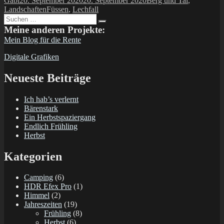
Gabi
20. September 2020
20. September 2020
Berg und Tal
,
am
Schlagwörter
Landschaften
Füssen
,
Lechfall
Suchen
Suchen
nach:
Meine anderen Projekte:
Mein Blog für die Rente
Digitale Grafiken
Neueste Beiträge
Ich hab’s verlernt
Bärenstark
Ein Herbstspaziergang
Endlich Frühling
Herbst
Kategorien
Camping
(6)
HDR Efex Pro
(1)
Himmel
(2)
Jahreszeiten
(19)
Frühling
(8)
Herbst
(6)