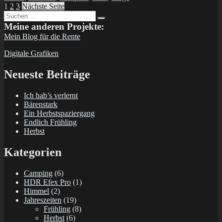
Seitennummerierung
Seite
Seite
Seite
1
2
3
Nächste Seite
Suchen
der
Suchen
nach:
Meine anderen Projekte:
Beiträge
Mein Blog für die Rente
Digitale Grafiken
Neueste Beiträge
Ich hab’s verlernt
Bärenstark
Ein Herbstspaziergang
Endlich Frühling
Herbst
Kategorien
Camping
(6)
HDR Efex Pro
(1)
Himmel
(2)
Jahreszeiten
(19)
Frühling
(8)
Herbst
(6)