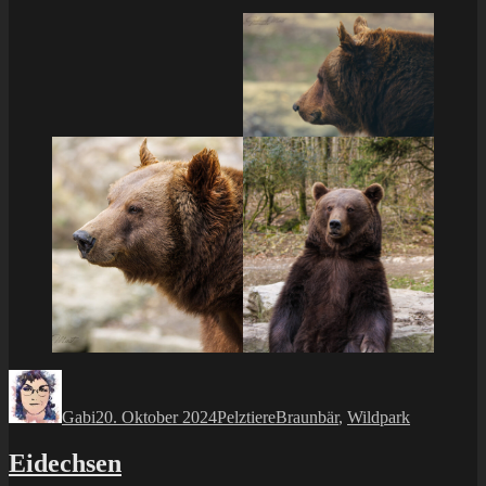
Autor
Veröffentlicht
Kategorien
Schlagwörter
am
Gabi
20. Oktober 2024
Pelztiere
Braunbär
,
Wildpark
Eidechsen