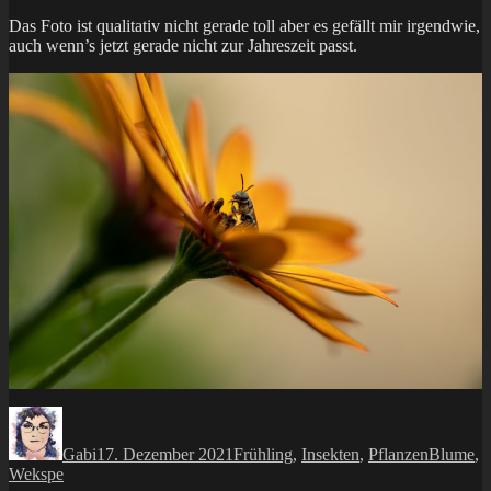
Das Foto ist qualitativ nicht gerade toll aber es gefällt mir irgendwie,
auch wenn’s jetzt gerade nicht zur Jahreszeit passt.
Autor
Veröffentlicht
Kategorien
Schlagwö
am
Gabi
17. Dezember 2021
Frühling
,
Insekten
,
Pflanzen
Blume
,
Wekspe