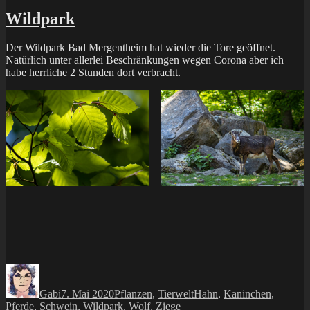
Wildpark
Der Wildpark Bad Mergentheim hat wieder die Tore geöffnet.
Natürlich unter allerlei Beschränkungen wegen Corona aber ich
habe herrliche 2 Stunden dort verbracht.
Autor
Veröffentlicht
Kategorien
Schlagwörter
am
Gabi
7. Mai 2020
Pflanzen
,
Tierwelt
Hahn
,
Kaninchen
,
Pferde
,
Schwein
,
Wildpark
,
Wolf
,
Ziege