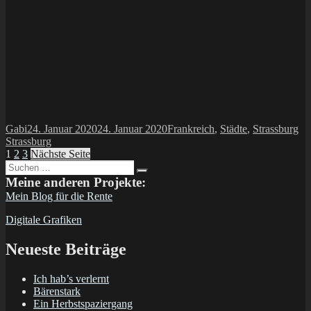
Autor
Veröffentlicht
Kategorien
Sc
Gabi
24. Januar 2020
24. Januar 2020
Frankreich
,
Städte
,
Strassburg
am
Strassburg
Seitennummerierung
Seite
Seite
Seite
1
2
3
Nächste Seite
Suchen
der
Suchen
nach:
Meine anderen Projekte:
Beiträge
Mein Blog für die Rente
Digitale Grafiken
Neueste Beiträge
Ich hab’s verlernt
Bärenstark
Ein Herbstspaziergang