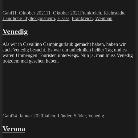
Autor
Veröffentlicht
Kategorien
Gabi
11. Oktober 2021
11. Oktober 2021
Frankreich
,
Kleinstädte
,
am
Schlagwörter
Ländliche Idylle
Eguisheim
,
Elsass
,
Frankreich
,
Weinbau
Venedig
Als wir in Cavallino Campingurlaub gemacht haben, haben wir
auch Venedig besucht. Es war ein unheimlich heißer Tag und es
waren Unmengen Touristen unterwegs. Nun ja, man muss Venedig
trotzdem mal gesehen haben.
Autor
Veröffentlicht
Kategorien
Gabi
24. Januar 2020
Italien
,
Länder
,
Städte
,
Venedig
am
Verona