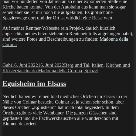
man vor hunderten von Jahren an so einer exponierten Stelle eine
Kirche bauen konnte. Von der Autobahn aus kann man sie sogar
sehen aber sie ist mir noch nie aufgefallen. Es gibt schöne
Spazierwege dort und der Ort ist wirklich eine Reise wert.
Auf meiner Rentner-Webseite (ein Projekt, das ich kürzlich
angesichts meines bevorstehenden Renteneintritts angefangen habe),
sind weitere Fotos und Beschreibungen zu finden:
Madonna della
Corona
Autor
Veröffentlicht
Kategorien
Gabi
16. Juni 2022
16. Juni 2022
Berg und Tal
,
Italien
,
Kirchen und
am
Schlagwörter
Klöster
Sanctuario Madonna della Corona
,
Spiazzi
Eguisheim im Elsass
Neulich haben wir einen total niedliches Örtchen im Elsass in der
Nähe von Colmar besucht. Colmar ist ja schon sehr schön, aber
dieses Örtchen „Eguisheim“ hat mich total begeistert. In dem
Örtchen gibt es viele Weinbauer. Die ganzen Gässchen sind
gepflastert und die Fachwerkhäuschen alle wunderschön mit
Blumen dekoriert.