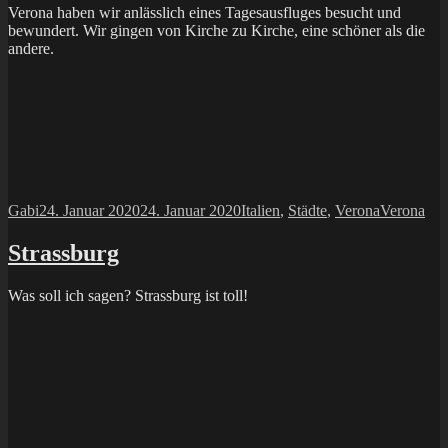
Verona haben wir anlässlich eines Tagesausfluges besucht und
bewundert. Wir gingen von Kirche zu Kirche, eine schöner als die
andere.
Autor
Veröffentlicht
Kategorien
Schlagwör
Gabi
24. Januar 2020
24. Januar 2020
Italien
,
Städte
,
Verona
Verona
am
Strassburg
Was soll ich sagen? Strassburg ist toll!