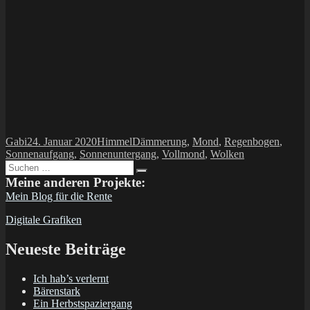
Autor
Veröffentlicht
Kategorien
Schlagwörter
Gabi
24. Januar 2020
Himmel
Dämmerung
,
Mond
,
Regenbogen
,
am
Sonnenaufgang
,
Sonnenuntergang
,
Vollmond
,
Wolken
Suchen
Suchen
nach:
Meine anderen Projekte:
Mein Blog für die Rente
Digitale Grafiken
Neueste Beiträge
Ich hab’s verlernt
Bärenstark
Ein Herbstspaziergang