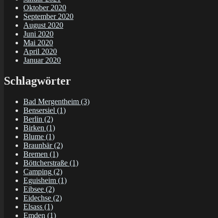
Oktober 2020
September 2020
August 2020
Juni 2020
Mai 2020
April 2020
Januar 2020
Schlagwörter
Bad Mergentheim
(3)
Bensersiel
(1)
Berlin
(2)
Birken
(1)
Blume
(1)
Braunbär
(2)
Bremen
(1)
Böttcherstraße
(1)
Camping
(2)
Eguisheim
(1)
Eibsee
(2)
Eidechse
(2)
Elsass
(1)
Emden
(1)