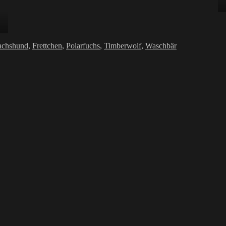
r
chshund
,
Frettchen
,
Polarfuchs
,
Timberwolf
,
Waschbär