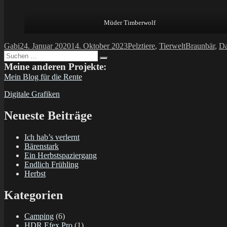
Müder Timberwolf
Autor
Veröffentlicht
Kategorien
Schlagwörte
Gabi
24. Januar 2020
14. Oktober 2023
Pelztiere
,
Tierwelt
Braunbär
,
Da
Suchen
am
Suchen
nach:
Meine anderen Projekte:
Mein Blog für die Rente
Digitale Grafiken
Neueste Beiträge
Ich hab’s verlernt
Bärenstark
Ein Herbstspaziergang
Endlich Frühling
Herbst
Kategorien
Camping
(6)
HDR Efex Pro
(1)