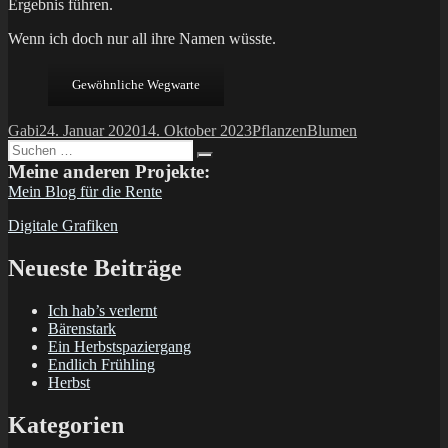
Ergebnis führen.
Wenn ich doch nur all ihre Namen wüsste.
Gewöhnliche Wegwarte
Autor
Veröffentlicht
Kategorien
Schlagwörter
Gabi
24. Januar 2020
14. Oktober 2023
Pflanzen
Blumen
Suchen
am
Suchen
nach:
Meine anderen Projekte:
Mein Blog für die Rente
Digitale Grafiken
Neueste Beiträge
Ich hab’s verlernt
Bärenstark
Ein Herbstspaziergang
Endlich Frühling
Herbst
Kategorien