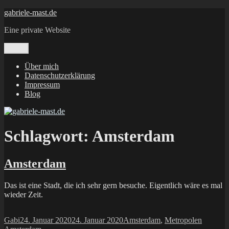
Zum
gabriele-mast.de
Inhalt
Eine private Website
springen
Menü
Über mich
Datenschutzerklärung
Impressum
Blog
Schlagwort:
Amsterdam
Amsterdam
Das ist eine Stadt, die ich sehr gern besuche. Eigentlich wäre es mal
wieder Zeit.
Autor
Veröffentlicht
Kategorien
Schlagw
Gabi
24. Januar 2020
24. Januar 2020
Amsterdam
,
Metropolen
am