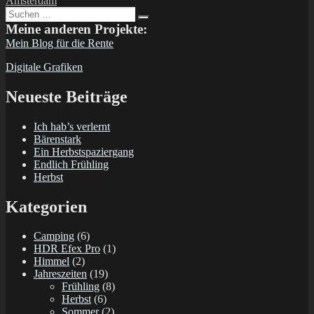
Amsterdam
Suchen
Suchen
nach:
Meine anderen Projekte:
Mein Blog für die Rente
Digitale Grafiken
Neueste Beiträge
Ich hab’s verlernt
Bärenstark
Ein Herbstspaziergang
Endlich Frühling
Herbst
Kategorien
Camping
(6)
HDR Efex Pro
(1)
Himmel
(2)
Jahreszeiten
(19)
Frühling
(8)
Herbst
(6)
Sommer
(2)