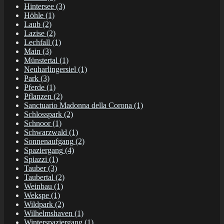
Hintersee
(3)
Höhle
(1)
Laub
(2)
Lazise
(2)
Lechfall
(1)
Main
(3)
Münstertal
(1)
Neuharlingersiel
(1)
Park
(3)
Pferde
(1)
Pflanzen
(2)
Sanctuario Madonna della Corona
(1)
Schlosspark
(2)
Schnoor
(1)
Schwarzwald
(1)
Sonnenaufgang
(2)
Spaziergang
(4)
Spiazzi
(1)
Tauber
(3)
Taubertal
(2)
Weinbau
(1)
Wekspe
(1)
Wildpark
(2)
Wilhelmshaven
(1)
Winterspaziergang
(1)