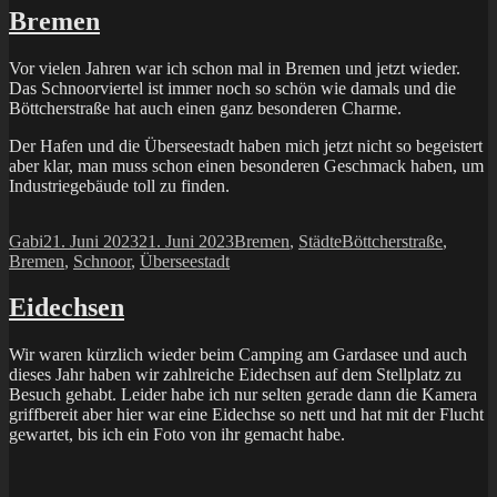
Bremen
Vor vielen Jahren war ich schon mal in Bremen und jetzt wieder.
Das Schnoorviertel ist immer noch so schön wie damals und die
Böttcherstraße hat auch einen ganz besonderen Charme.
Der Hafen und die Überseestadt haben mich jetzt nicht so begeistert
aber klar, man muss schon einen besonderen Geschmack haben, um
Industriegebäude toll zu finden.
Autor
Veröffentlicht
Kategorien
Schlagwörter
Gabi
21. Juni 2023
21. Juni 2023
Bremen
,
Städte
Böttcherstraße
,
am
Bremen
,
Schnoor
,
Überseestadt
Eidechsen
Wir waren kürzlich wieder beim Camping am Gardasee und auch
dieses Jahr haben wir zahlreiche Eidechsen auf dem Stellplatz zu
Besuch gehabt. Leider habe ich nur selten gerade dann die Kamera
griffbereit aber hier war eine Eidechse so nett und hat mit der Flucht
gewartet, bis ich ein Foto von ihr gemacht habe.