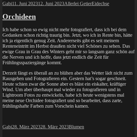
Autor
Veröffentlicht
Kategorien
Schlagwörter
Gabi
11. Juni 2023
12. Juni 2023
Allerlei Getier
Eidechse
am
Orchideen
Ich habe schon so ewig nicht mehr fotografiert, dass ich bei dem
Gedanken schon richtig traurig bin. Jetzt, wo ich in Rente bin, hätte
ich ja eigentlich genug Zeit. Andererseits gibt es seit meinem
Renteneintritt im Herbst draußen nicht viel Schönes zu sehen. Das
ewige Grau in Grau des Winters geht mir so langsam ganz schön auf
die Nerven und ich hoffe, dass jetzt endlich die Zeit für
Frühlingsspaziergänge kommt.
Derzeit fängt es überall an zu blühen aber das Wetter lädt nicht zum
Rausgehen und Fotografieren ein. Gestern hat’s sogar geschneit.
Heute schien zwar die Sonne aber es bläst ein eiskalter, kräftiger
Wind. Um aber überhaupt mal wieder zu fotografieren und in
Lightroom Fotos zu entwickeln, habe ich heute wenigstens mal
meine neue Orchidee fotografiert und so bearbeitet, dass zarte,
frühlingshafte Farben zum Vorschein kamen.
Autor
Veröffentlicht
Kategorien
Gabi
28. März 2023
28. März 2023
Blumen
am