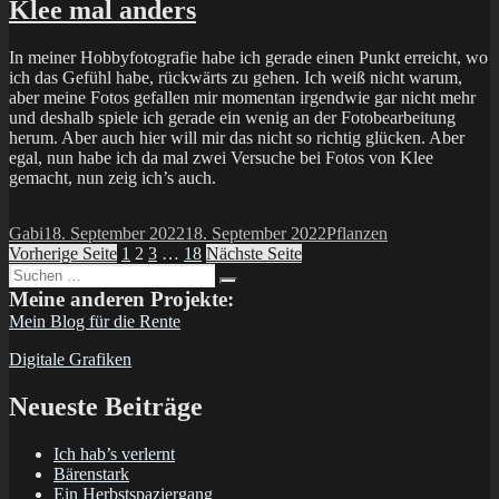
Klee mal anders
In meiner Hobbyfotografie habe ich gerade einen Punkt erreicht, wo
ich das Gefühl habe, rückwärts zu gehen. Ich weiß nicht warum,
aber meine Fotos gefallen mir momentan irgendwie gar nicht mehr
und deshalb spiele ich gerade ein wenig an der Fotobearbeitung
herum. Aber auch hier will mir das nicht so richtig glücken. Aber
egal, nun habe ich da mal zwei Versuche bei Fotos von Klee
gemacht, nun zeig ich’s auch.
Autor
Veröffentlicht
Kategorien
Gabi
18. September 2022
18. September 2022
Pflanzen
Seitennummerierung
am
Seite
Seite
Seite
Seite
Vorherige Seite
1
2
3
…
18
Nächste Seite
Suchen
der
Suchen
nach:
Meine anderen Projekte:
Beiträge
Mein Blog für die Rente
Digitale Grafiken
Neueste Beiträge
Ich hab’s verlernt
Bärenstark
Ein Herbstspaziergang