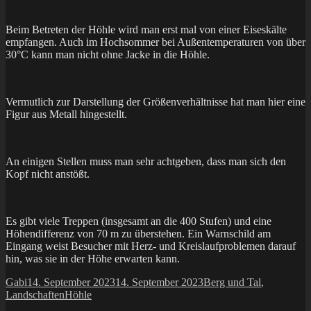
Beim Betreten der Höhle wird man erst mal von einer Eiseskälte
empfangen. Auch im Hochsommer bei Außentemperaturen von über
30°C kann man nicht ohne Jacke in die Höhle.
Vermutlich zur Darstellung der Größenverhältnisse hat man hier eine
Figur aus Metall hingestellt.
An einigen Stellen muss man sehr achtgeben, dass man sich den
Kopf nicht anstößt.
Es gibt viele Treppen (insgesamt an die 400 Stufen) und eine
Höhendifferenz von 70 m zu überstehen. Ein Warnschild am
Eingang weist Besucher mit Herz- und Kreislaufproblemen darauf
hin, was sie in der Höhe erwarten kann.
Autor
Veröffentlicht
Kategorien
Gabi
14. September 2023
14. September 2023
Berg und Tal
,
am
Schlagwörter
Landschaften
Höhle