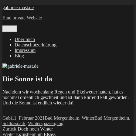
Zum
gabriele-mast.de
Inhalt
Eine private Website
springen
Menü
Über mich
Datenschutzerklärung
Impressum
Blog
Die Sonne ist da
Nachdem wir wochenlang Regen und Ekelwetter hatten, hat es
nochmal ordentlich geschneit und ist dann klirrend kalt geworden.
Und die Sonne ist endlich wieder da!
Autor
Veröffentlicht
Kategorien
Schlagwörter
Gabi
11. Februar 2021
Bad Mergentheim
,
Winter
Bad Mergentheim
,
am
Schlosspark
,
Winterspaziergang
Beitragsnavigation
Vorheriger
Zurück
Doch noch Winter
Nächster
Beitrag:
Weiter
Eguisheim im Elsass