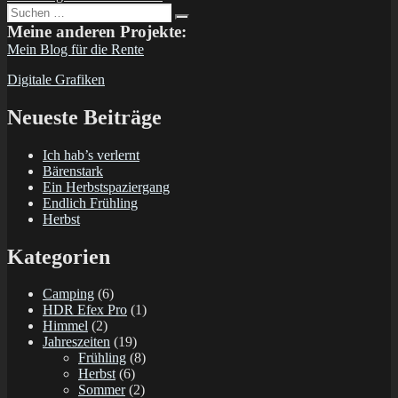
Suchen
Beitrag:
Suchen
nach:
Meine anderen Projekte:
Mein Blog für die Rente
Digitale Grafiken
Neueste Beiträge
Ich hab’s verlernt
Bärenstark
Ein Herbstspaziergang
Endlich Frühling
Herbst
Kategorien
Camping
(6)
HDR Efex Pro
(1)
Himmel
(2)
Jahreszeiten
(19)
Frühling
(8)
Herbst
(6)
Sommer
(2)