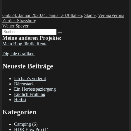
Autor
Veröffentlicht
Kategorien
Schlagwör
Gabi
24. Januar 2020
24. Januar 2020
Italien
,
Städte
,
Verona
Verona
Beitragsnavigation
am
Vorheriger
Zurück
Strassburg
Nächster
Beitrag:
Weiter
Speyer
Suchen
Beitrag:
Suchen
nach:
Meine anderen Projekte:
Mein Blog für die Rente
Digitale Grafiken
Neueste Beiträge
Ich hab’s verlernt
Bärenstark
Ein Herbstspaziergang
Endlich Frühling
Herbst
Kategorien
Camping
(6)
HDR Efex Pro
(1)