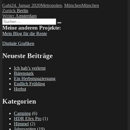
Autor
Veröffentlicht
Kategorien
Schlagwörter
Gabi
24. Januar 2020
Metropolen
,
München
München
Beitragsnavigation
am
Vorheriger
Zurück
Berlin
Nächster
Beitrag:
Weiter
Amsterdam
Suchen
Beitrag:
Suchen
nach:
Meine anderen Projekte:
Mein Blog für die Rente
Digitale Grafiken
Neueste Beiträge
Ich hab’s verlernt
Bärenstark
Ein Herbstspaziergang
Endlich Frühling
Herbst
Kategorien
Camping
(6)
HDR Efex Pro
(1)
Himmel
(2)
Jahreszeiten
(19)