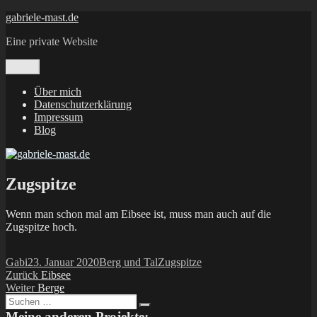
Zum
gabriele-mast.de
Inhalt
Eine private Website
springen
Menü
Über mich
Datenschutzerklärung
Impressum
Blog
Zugspitze
Wenn man schon mal am Eibsee ist, muss man auch auf die
Zugspitze hoch.
Autor
Veröffentlicht
Kategorien
Schlagwörter
Gabi
23. Januar 2020
Berg und Tal
Zugspitze
Beitragsnavigation
am
Vorheriger
Zurück
Eibsee
Nächster
Beitrag:
Weiter
Berge
Suchen
Beitrag:
Suchen
nach:
Meine anderen Projekte: