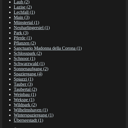
Laub
(2)
Lazise
(2)
Lechfall
(1)
Main
(3)
Münstertal
(1)
Neuharlingersiel
(1)
Park
(3)
Pferde
(1)
Pflanzen
(2)
Sanctuario Madonna della Corona
(1)
Schlosspark
(2)
Schnoor
(1)
Schwarzwald
(1)
Sonnenaufgang
(2)
Spaziergang
(4)
Spiazzi
(1)
Tauber
(3)
Taubertal
(2)
Weinbau
(1)
Wekspe
(1)
Wildpark
(2)
Wilhelmshaven
(1)
Winterspaziergang
(1)
Überseestadt
(1)